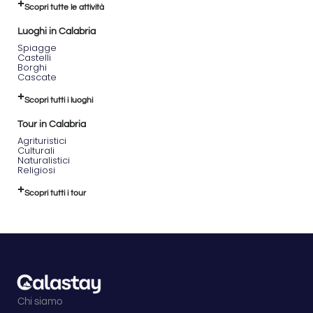
Scopri tutte le attività
Garga
e
Luoghi in Calabria
preparazione
Spiagge
con
Castelli
i
Borghi
Waders
Cascate
forniti.
10:30
Scopri tutti i luoghi
-
Tour in Calabria
Inizio
dell’attività
Agrituristici
Culturali
di
Naturalistici
Water-
Religiosi
Trekking.
13:00
Scopri tutti i tour
-
Conclusione
dell’escursione.
L’attività
è
pensata
per
essere
Chi siamo
accessibile