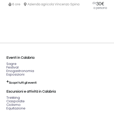
tute
da
30€
6 ore
Azienda agricola Vincenzo Spina
impermeabili.
a persona
Programma
della
giornata:
9:45
-
Ritrovo
all’uscita
107,
bivio
Eventi in Calabria
Silvana
Sagre
Mansio-
Festival
Lorica,
Enogastronomia
incontro
Esposizioni
con
le
Scopri tutti gli eventi
guide.
10:10
Escursioni e attività in Calabria
-
Trekking
Arrivo
Ciaspolate
Ciclismo
presso
Equitazione
il
fiume