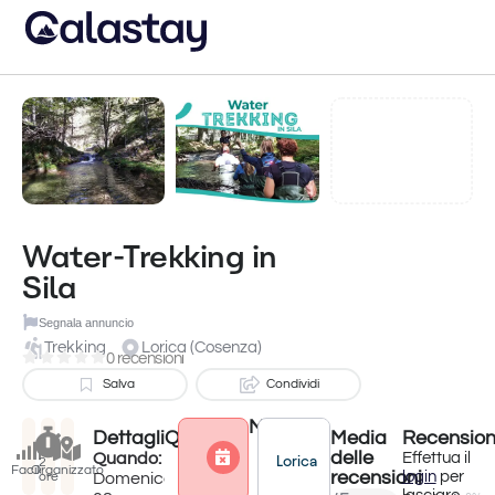
Water-Trekking in
Sila
Segnala annuncio
Trekking
Lorica (Cosenza)
0 recensioni
Salva
Condividi
Meteo
Dettagli
Quando?
Media
Recension
Attività terminata
delle
Thursday
Quando:
Effettua il
Lorica
2
Facile
Organizzato
recensioni
login
per
Domenica
ore