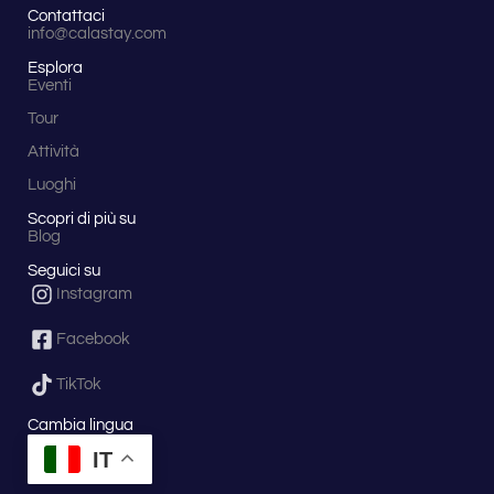
Contattaci
a tutti,
info@calastay.com
inclusi
ragazzi
Esplora
dai 8
Eventi
anni in
su. Il
Tour
percorso,
Attività
della
durata
Luoghi
di circa
2 ore,
Scopri di più su
Blog
non
presenta
Seguici su
particolari
Instagram
difficoltà,
offrendo
un'esperienza
Facebook
immersiva
nella
TikTok
natura
senza
Cambia lingua
richiedere
IT
un’abilità
specifica.