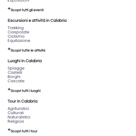
Esposizioni
Equipaggiamento
Scopri tutti gli eventi
consigliato:
scarpe
Escursioni e attività in Calabria
da
Trekking
trekking,
Ciaspolate
abbigliamento
Ciclismo
a strati,
Equitazione
borraccia
d’acqua
Scopri tutte le attività
(almeno
1 litro)
Luoghi in Calabria
Spiagge
L’escursione
Castelli
sarà
Borghi
Cascate
guidata
da
Scopri tutti i luoghi
accompagnatori
esperti.
Tour in Calabria
In caso
Agrituristici
di
Culturali
maltempo
Naturalistici
sono
Religiosi
previste
variazioni.
Scopri tutti i tour