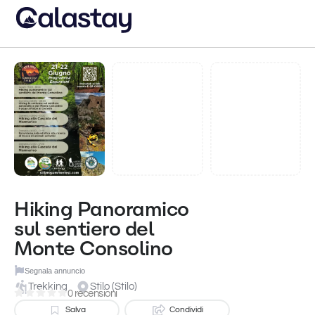
Hiking Panoramico
sul sentiero del
Monte Consolino
Segnala annuncio
Trekking
Stilo (Stilo)
0 recensioni
Salva
Condividi