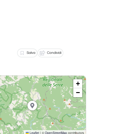
Salva
Condividi
+
−
Leaflet
|
©
OpenStreetMap
contributors