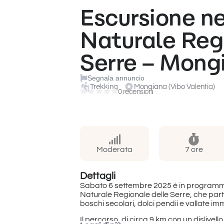
Escursione ne
Naturale Reg
Serre – Mong
Segnala annuncio
Trekking
Mongiana (Vibo Valentia)
0 recensioni
Moderata
7 ore
Dettagli
Sabato 6 settembre 2025 è in programma 
Naturale Regionale delle Serre, che par
boschi secolari, dolci pendii e vallate im
Il percorso, di circa 9 km con un dislivel