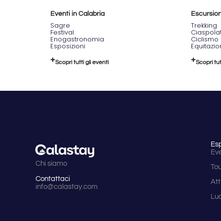
Eventi in Calabria
Escursioni
Sagre
Trekking
Festival
Ciaspola
Enogastronomia
Ciclismo
Esposizioni
Equitazi
Scopri tutti gli eventi
Scopri tut
Es
Eve
Chi siamo
To
Contattaci
Att
info@calastay.com
Lu