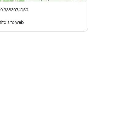
39 3383074150
sita sito web