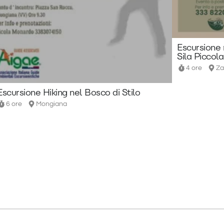
Escursione 
Sila Piccola
4 ore
Za
Escursione Hiking nel Bosco di Stilo
6 ore
Mongiana