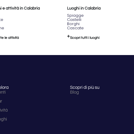
 e attività in Calabria
Luoghi in Calabria
Spiagge
te
Castelli
Borghi
one
Cascate
te le attività
Scopri tutti i luoghi
plora
Scopri di più su
nti
Blog
ur
ività
oghi