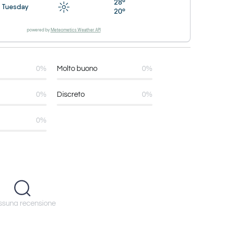
28°
Tuesday
20°
powered by
Meteometics Weather API
0%
Molto buono
0%
0%
Discreto
0%
0%
suna recensione