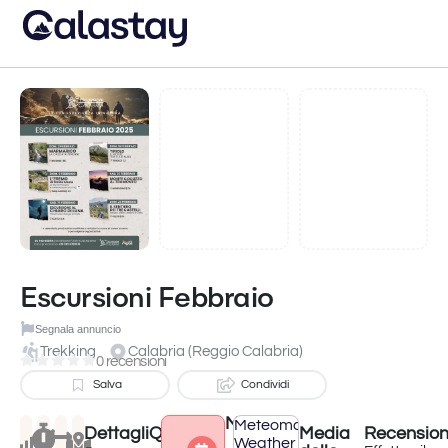
Escursioni Febbraio
Segnala annuncio
Trekking
Calabria (Reggio Calabria)
0 recensioni
Salva
Condividi
Meteo
Meteomatics
Dettagli
Quando?
Media
Recension
Weather
Attività terminata