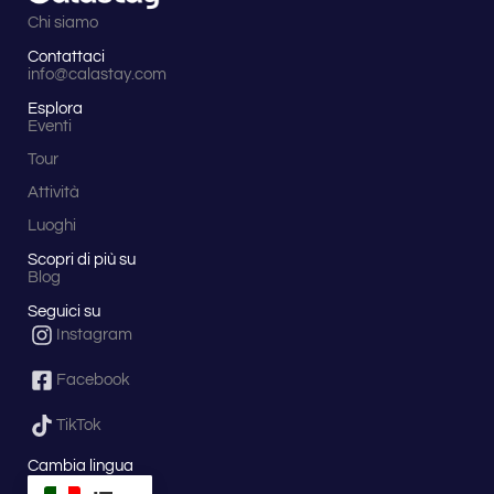
passeggiata
ti offrirà
Chi siamo
viste
Contattaci
mozzafiato
info@calastay.com
sulla
costa
Esplora
tirrenica,
Eventi
permettendoti
Tour
di
respirare
Attività
l’aria
fresca e
Luoghi
rigenerante
della
Scopri di più su
Blog
montagna.
L’eremo,
Seguici su
con la
Instagram
sua
storia
millenaria,
Facebook
è il
perfetto
TikTok
connubio
tra
Cambia lingua
natura e