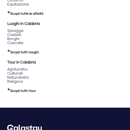
Ciclismo
ore 9:30
Equitazione
📍
Luogo
:
Scopri tutte le attività
San
Lucido |
Luoghi in Calabria
CS
Spiagge
Castelli
Un'escursione
Borghi
spirituale
Cascate
e
panoramica
Scopri tutti i luoghi
che ti
porterà
Tour in Calabria
all’antico
Agrituristici
Culturali
Eremo di
Naturalistici
Santa
Religiosi
Maria
,
un luogo
Scopri tutti i tour
di culto
incastonato
tra le
montagne
di
Monte
Persona
.
La