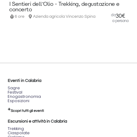
di
I Sentieri dell’Olio - Trekking, degustazione e
ammirare
concerto
uno dei
da
30€
6 ore
Azienda agricola Vincenzo Spina
luoghi
a persona
più
iconici
della
regione,
tra le
suggestioni
di un
paesaggio
incontaminato.
🥾
Eventi in Calabria
L'EREMO
Sagre
DI
Festival
SANTA
Enogastronomia
MARIA
Esposizioni
di Monte
Persona
Scopri tutti gli eventi
🗓️
Data
:
Domenica
Escursioni e attività in Calabria
9
Trekking
FEBBRAIO
Ciaspolate