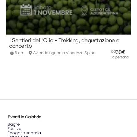
normanno
recentemente
resi
accessibili.
📅 Data:
E
domenica
14
I Sentieri dell’Olio - Trekking, degustazione e
settembre
concerto
📍
da
30€
6 ore
Azienda agricola Vincenzo Spina
Luogo:
a persona
Aiello
Calabro
(CS)
Eventi in Calabria
Sagre
Festival
Enogastronomia