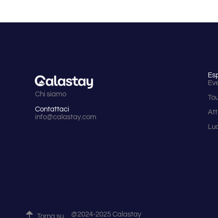
Es
Eve
Chi siamo
To
Contattaci
Att
info@calastay.com
Lu
@2024-2025 Calastay
Torna su