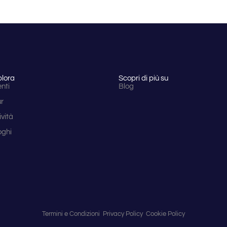
plora
Scopri di più su
nti
Blog
ur
ività
oghi
Termini e Condizioni
Privacy Policy
Cookie Policy