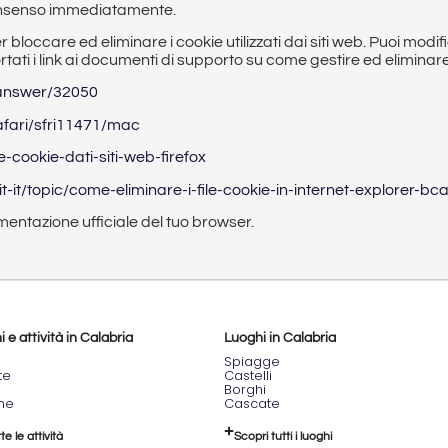
 consenso immediatamente.
er bloccare ed eliminare i cookie utilizzati dai siti web. Puoi mod
ortati i link ai documenti di supporto su come gestire ed eliminar
/answer/32050
afari/sfri11471/mac
e-cookie-dati-siti-web-firefox
/it-it/topic/come-eliminare-i-file-cookie-in-internet-explore
mentazione ufficiale del tuo browser.
 e attività in Calabria
Luoghi in Calabria
Spiagge
te
Castelli
Borghi
one
Cascate
te le attività
Scopri tutti i luoghi