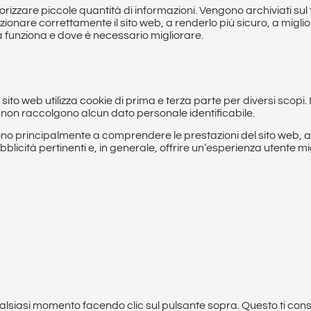
memorizzare piccole quantità di informazioni. Vengono archiviati su
nzionare correttamente il sito web, a renderlo più sicuro, a migl
sa funziona e dove è necessario migliorare.
o sito web utilizza cookie di prima e terza parte per diversi scop
e non raccolgono alcun dato personale identificabile.
ervono principalmente a comprendere le prestazioni del sito web, ana
ubblicità pertinenti e, in generale, offrire un’esperienza utente mi
ualsiasi momento facendo clic sul pulsante sopra. Questo ti cons