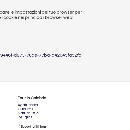
ificare le impostazioni del tuo browser per
e i cookie nei principali browser web:
r-bca9446f-d873-78de-77ba-d42645fa52fc
Tour in Calabria
Agrituristici
Culturali
Naturalistici
Religiosi
Scopri tutti i tour