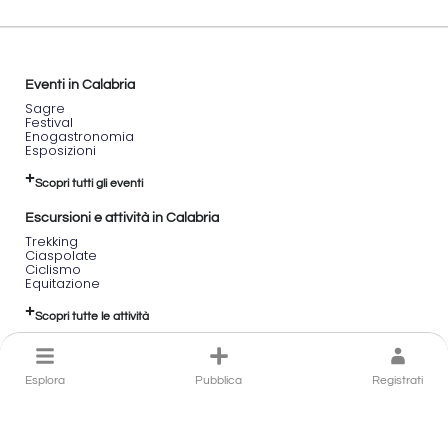
Eventi in Calabria
Sagre
Festival
Enogastronomia
Esposizioni
Scopri tutti gli eventi
Escursioni e attività in Calabria
Trekking
Ciaspolate
Ciclismo
Equitazione
Scopri tutte le attività
Luoghi in Calabria
Spiagge
Esplora
Pubblica
Registrati
Castelli
Borghi
Cascate