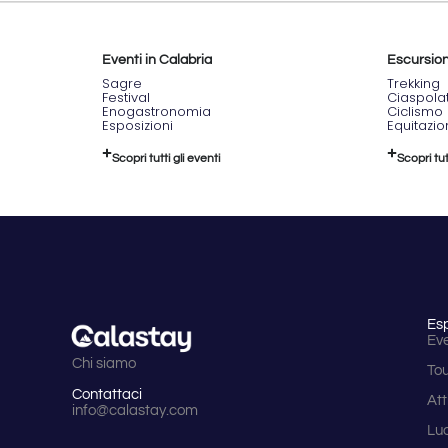
Eventi in Calabria
Escursioni
Sagre
Trekking
Festival
Ciaspola
Enogastronomia
Ciclismo
Esposizioni
Equitazi
Scopri tutti gli eventi
Scopri tut
Es
Eve
Chi siamo
To
Contattaci
Att
info@calastay.com
Lu