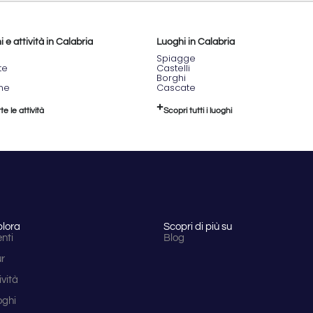
 e attività in Calabria
Luoghi in Calabria
Spiagge
te
Castelli
Borghi
one
Cascate
te le attività
Scopri tutti i luoghi
plora
Scopri di più su
nti
Blog
ur
ività
oghi