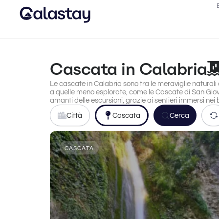
Cascata in Calabria
Le cascate in Calabria sono tra le meraviglie naturali
a quelle meno esplorate, come le Cascate di San Giov
amanti delle escursioni, grazie ai sentieri immersi nei b
Città
Cascata
Cerca
CASCATA