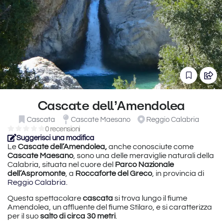
Cascate dell’Amendolea
Cascata
Cascate Maesano
Reggio Calabria
0 recensioni
Suggerisci una modifica
Le
Cascate dell’Amendolea,
anche conosciute come
Cascate Maesano
, sono una delle meraviglie naturali della
Calabria, situata nel cuore del
Parco Nazionale
dell’Aspromonte
, a
Roccaforte del Greco
, in provincia di
Reggio Calabria
.
Questa spettacolare
cascata
si trova lungo il fiume
Amendolea, un affluente del fiume Stilaro, e si caratterizza
per il suo
salto di circa 30 metri
.