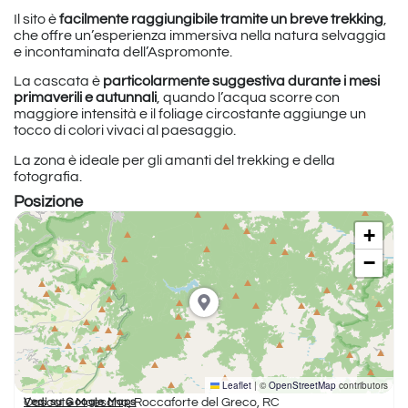
Il sito è
facilmente raggiungibile tramite un breve trekking
,
che offre un’esperienza immersiva nella natura selvaggia
e incontaminata dell’Aspromonte.
La cascata è
particolarmente suggestiva durante i mesi
primaverili e autunnali
, quando l’acqua scorre con
maggiore intensità e il foliage circostante aggiunge un
tocco di colori vivaci al paesaggio.
La zona è ideale per gli amanti del trekking e della
fotografia.
Posizione
+
−
Leaflet
|
©
OpenStreetMap
contributors
Cascate Maesano, Roccaforte del Greco, RC
Vedi su Google Maps