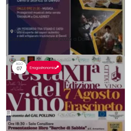
Davoli
Catoi Sotto le Stelle 2026 a Davoli
AGO
Enogastronomia
07