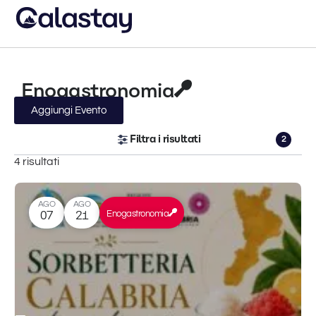
Enogastronomia
Aggiungi Evento
Filtra i risultati
2
4 risultati
AGO
AGO
Enogastronomia
07
21