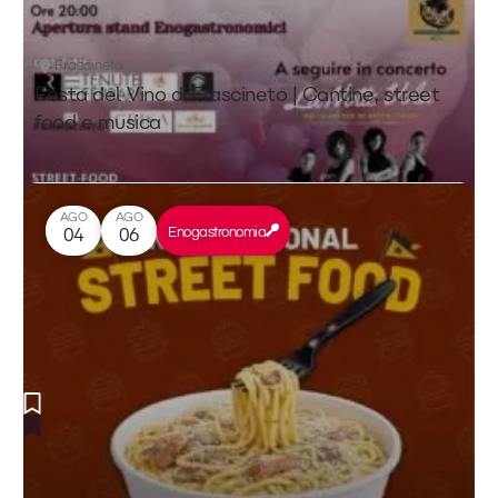
Frascineto
Festa del Vino di Frascineto | Cantine, street
food e musica
AGO
AGO
Enogastronomia
04
06