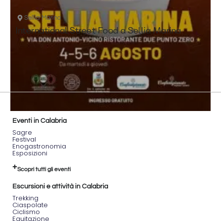
Sellia Marina
International Street Food a Sellia Marina
Eventi in Calabria
Sagre
Festival
Enogastronomia
Esposizioni
Scopri tutti gli eventi
Escursioni e attività in Calabria
Trekking
Ciaspolate
Ciclismo
Equitazione