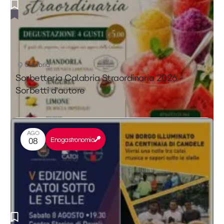
Calabria
Sorbetteria Calabria Straordinaria 2026 -
Sorbetti d’autore
AGO
Enogastronomia
08