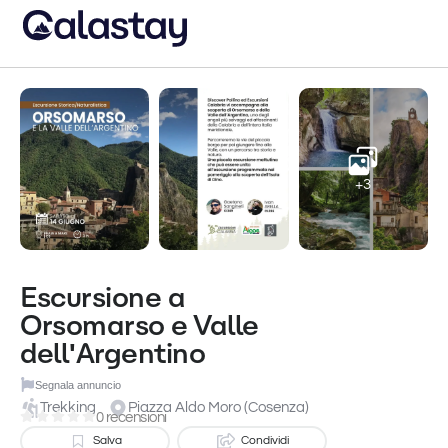
+3
Escursione a
Orsomarso e Valle
dell'Argentino
Segnala annuncio
Trekking
Piazza Aldo Moro (Cosenza)
0 recensioni
Salva
Condividi