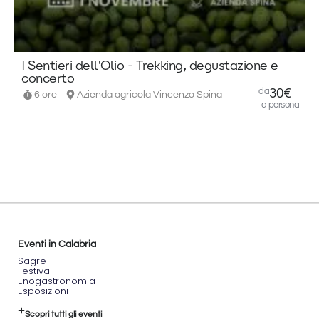
E
I Sentieri dell’Olio - Trekking, degustazione e
concerto
da
30€
6 ore
Azienda agricola Vincenzo Spina
a persona
Eventi in Calabria
Sagre
Festival
Enogastronomia
Esposizioni
Scopri tutti gli eventi