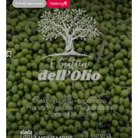
Attività terminata
monastero,
Trekking
un luogo
di culto e
di pace
che ha
segnato
la storia
della
regione.