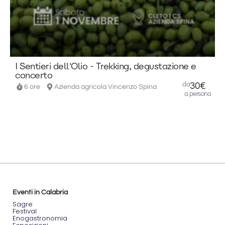
organizzata
in
collaborazione
con
Agharti
Esplorazioni,
E
Angelo
Gigliotti,
I Sentieri dell’Olio - Trekking, degustazione e
la
concerto
Cooperativa
da
30€
6 ore
Azienda agricola Vincenzo Spina
Scherìa
a persona
e Tiriolo
Antica,
propone
un
pomeriggio
di
cammino
lento
con
partenza
da
Eventi in Calabria
Piazza
Sagre
Italia
e
Festival
Enogastronomia
arrivo in