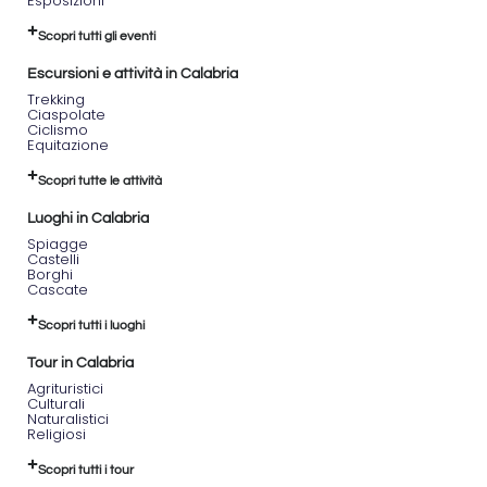
Esposizioni
vetta al
tramonto.
Scopri tutti gli eventi
Per chi
Escursioni e attività in Calabria
desidera
Trekking
proseguire
Ciaspolate
l’esperienza,
Ciclismo
è
Equitazione
prevista
un’apericena
Scopri tutte le attività
conviviale
e una
Luoghi in Calabria
visita
Spiagge
serale al
Castelli
Borghi
museo e
Cascate
agli
scavi
Scopri tutti i luoghi
archeologici
(opzionali
Tour in Calabria
e a
Agrituristici
pagamento).
Culturali
Naturalistici
Religiosi
Scopri tutti i tour