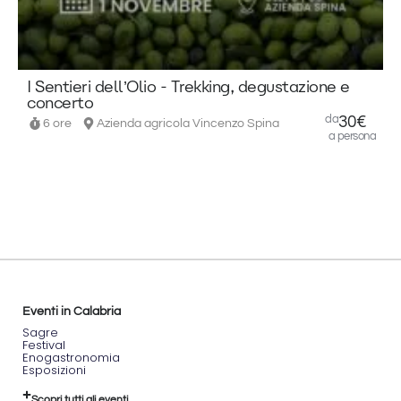
E
I Sentieri dell’Olio - Trekking, degustazione e
concerto
da
30€
6 ore
Azienda agricola Vincenzo Spina
a persona
Eventi in Calabria
Sagre
Festival
Enogastronomia
Esposizioni
Scopri tutti gli eventi