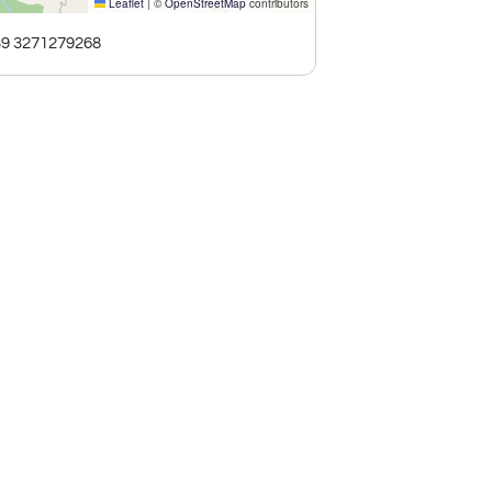
Leaflet
|
©
OpenStreetMap
contributors
39 3271279268