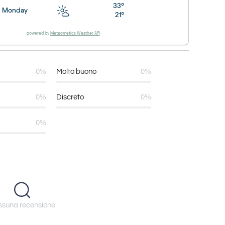
33°
Monday
21°
powered by
Meteometics Weather API
0%
Molto buono
0%
0%
Discreto
0%
0%
suna recensione