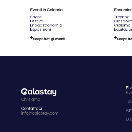
Eventi in Calabria
Escursioni
Sagre
Trekking
Festival
Ciaspola
Enogastronomia
Ciclismo
Esposizioni
Equitazi
Scopri tutti gli eventi
Scopri tut
Es
Eve
Chi siamo
To
Contattaci
Att
info@calastay.com
Lu