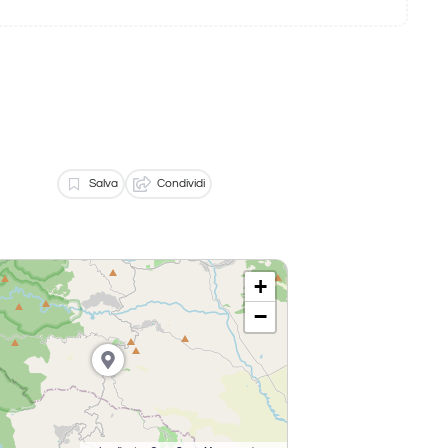
Salva
Condividi
+
−