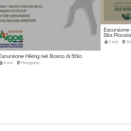
Escursione 
Sila Piccola
4 ore
Za
Escursione Hiking nel Bosco di Stilo
6 ore
Mongiana