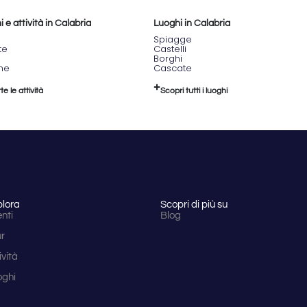
 e attività in Calabria
Luoghi in Calabria
Spiagge
te
Castelli
Borghi
one
Cascate
te le attività
Scopri tutti i luoghi
plora
Scopri di più su
nti
Blog
ur
ività
oghi