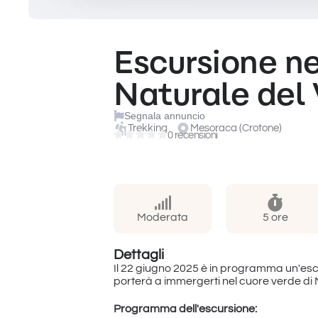
Escursione ne
Naturale del 
Segnala annuncio
Trekking
Mesoraca (Crotone)
0 recensioni
Moderata
5 ore
Dettagli
Il 22 giugno 2025 è in programma un'escu
porterà a immergerti nel cuore verde di
Programma dell'escursione: