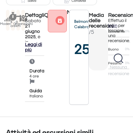
Salva
Condividi
Meteo
Dettagli
Quando?
Media
Recension
Attività terminata
delle
Saturday
Sabato
Effettua il
Belmonte
4
9
Moderata
Organizzato
recensioni
login
per
21
ore
km
Calabro
lasciare
giugno
/5
Eccellente
0%
Sunday
una
2025
, è
recensione.
in
25°
Leggi di
Monday
programma
più
Buono
0%
un
powered by
pomeriggio
Meteometics Wea
dedicato
Pessimo
API
0%
Nessuna
alla
Durata
recensione
scoperta
4 ore
di uno
dei
borghi
Guida
più
Italiano
affascinanti
e meglio
conservati
del
Basso
Tirreno
Attività ed escursioni simili