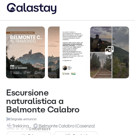
+3
Escursione
naturalistica a
Belmonte Calabro
Segnala annuncio
Trekking
Belmonte Calabro (Cosenza)
0 recensioni