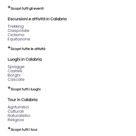
giugno
Scopri tutti gli eventi
7-8
giugno
Escursioni e attività in Calabria
14-
15
Trekking
Ciaspolate
giugno
Ciclismo
21-
Equitazione
22
giugno.
Scopri tutte le attività
Il costo è
Luoghi in Calabria
di 80
Spiagge
euro e
Castelli
l'attrezzatura
Borghi
Cascate
è
inclusa,
Scopri tutti i luoghi
con
posti
Tour in Calabria
limitati.
Agrituristici
Culturali
Naturalistici
Religiosi
Scopri tutti i tour