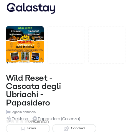
Wild Reset -
Cascata degli
Ubriachi -
Papasidero
Segnala annuncio
Trekking
Papasidero (Cosenza)
0 recensioni
Salva
Condividi