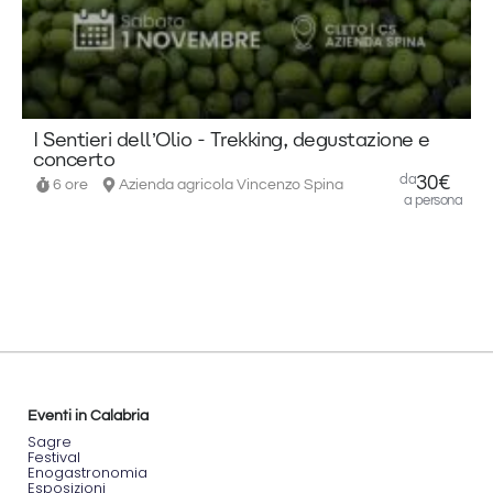
grigliata
e il
pernottamento
in tenda
sulla riva
E
del
fiume
I Sentieri dell’Olio - Trekking, degustazione e
Lao
,
concerto
seguito il
da
30€
6 ore
Azienda agricola Vincenzo Spina
giorno
a persona
dopo
dall'
escursione
di river
trekking
.
Le date
disponibili
per
l'esperienza
completa
di "Wild
Eventi in Calabria
Reset"
Sagre
sono:
Festival
Enogastronomia
Esposizioni
1-2