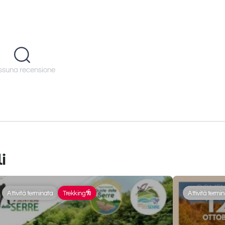
suna recensione
i
Attività terminata
Trekking
Attività termi