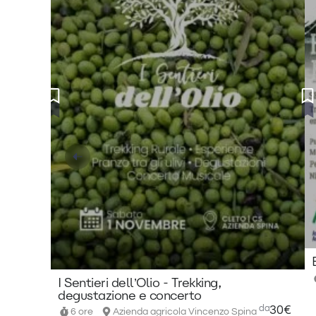
I Sentieri dell’Olio - Trekking,
degustazione e concerto
da
30€
6 ore
Azienda agricola Vincenzo Spina