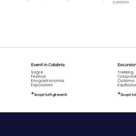
a persona
Eventi in Calabria
Escursioni
Sagre
Trekking
Festival
Ciaspola
Enogastronomia
Ciclismo
Esposizioni
Equitazi
Scopri tutti gli eventi
Scopri tut