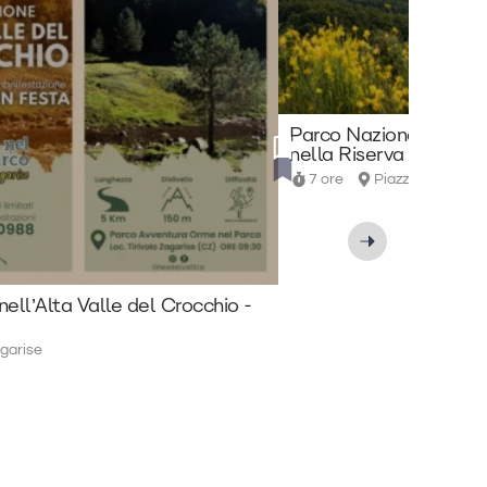
Parco Nazionale del Po
nella Riserva Naturale
7 ore
Piazza Aldo Mor
nell’Alta Valle del Crocchio -
garise