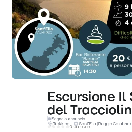
Escursione Il
del Traccioli
Segnala annuncio
Trekking
Sant'Elia (Reggio Calabria)
0 recensioni