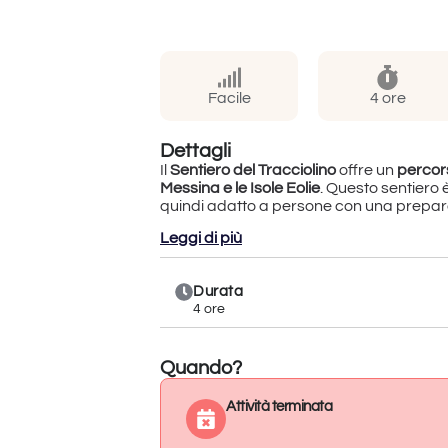
Facile
4 ore
Dettagli
Il
Sentiero del Tracciolino
offre un
percor
Messina e le Isole Eolie
. Questo sentiero è
quindi adatto a persone con una prepara
Leggi di più
Durata
4 ore
Quando?
Attività terminata