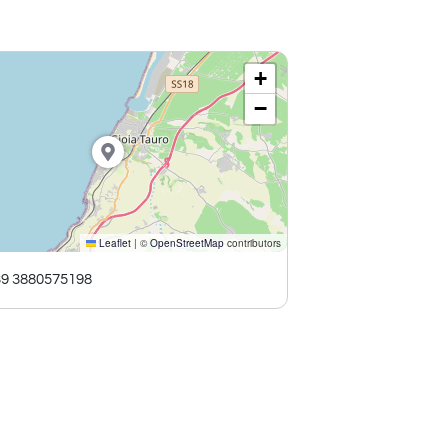
+
−
Leaflet
|
©
OpenStreetMap
contributors
39 3880575198