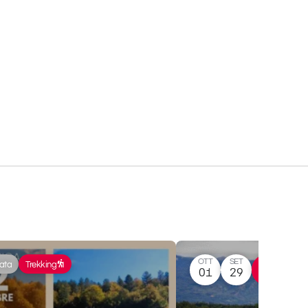
OTT
SET
nata
Trekking
Trekking
01
29