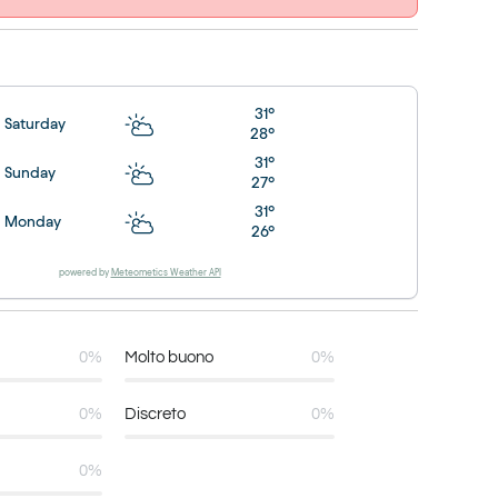
31°
Saturday
28°
31°
Sunday
27°
31°
Monday
26°
powered by
Meteometics Weather API
0%
Molto buono
0%
0%
Discreto
0%
0%