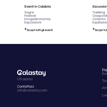
Eventi in Calabria
Escursioni
Sagre
Trekking
Festival
Ciaspola
Enogastronomia
Ciclismo
Esposizioni
Equitazi
Scopri tutti gli eventi
Scopri tut
Es
Eve
Chi siamo
To
Contattaci
Att
info@calastay.com
Lu