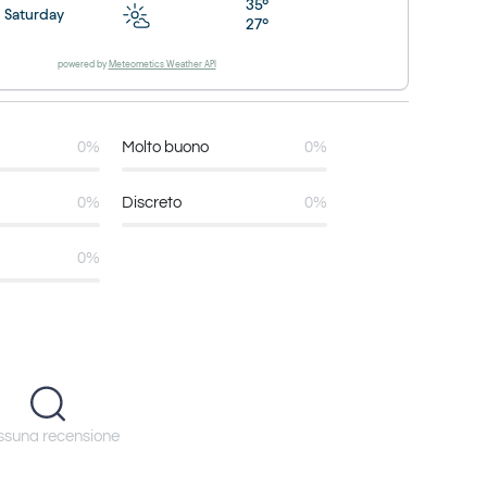
35°
Saturday
27°
powered by
Meteometics Weather API
0%
Molto buono
0%
0%
Discreto
0%
0%
suna recensione