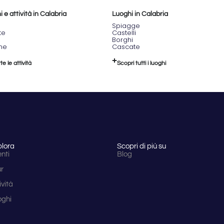
 e attività in Calabria
Luoghi in Calabria
Spiagge
te
Castelli
Borghi
one
Cascate
te le attività
Scopri tutti i luoghi
plora
Scopri di più su
nti
Blog
ur
ività
oghi