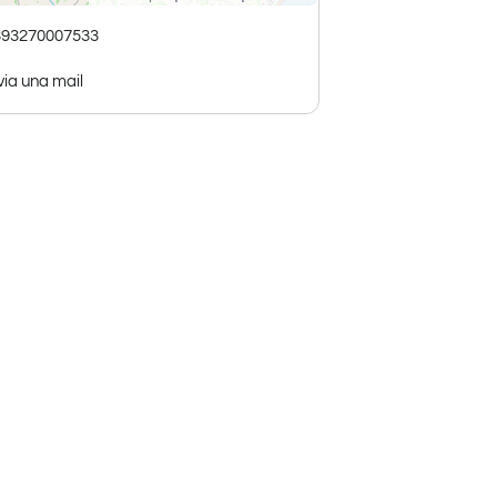
393270007533
via una mail