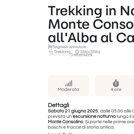
Trekking in N
Monte Consol
all'Alba al Ca
Segnala annuncio
Trekking
Stilo (Stilo)
0 recensioni
Moderata
4 ore
Dettagli
Sabato 21 giugno 2025
, dalle 05:00 alle
prevista un’
escursione notturna
lungo il
Monte Consolino
. Si parte nelle prime o
boschi e tracce di storia antica.