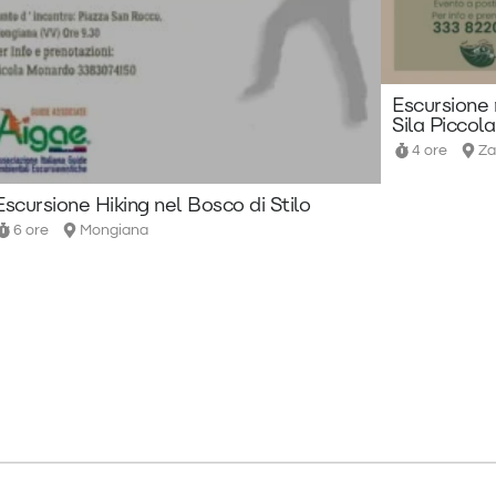
Escursione 
Sila Piccola
4 ore
Za
Escursione Hiking nel Bosco di Stilo
6 ore
Mongiana