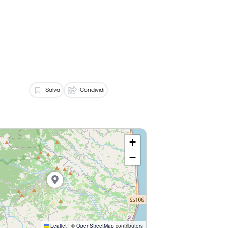
Salva
Condividi
+
−
Leaflet
|
©
OpenStreetMap
contributors