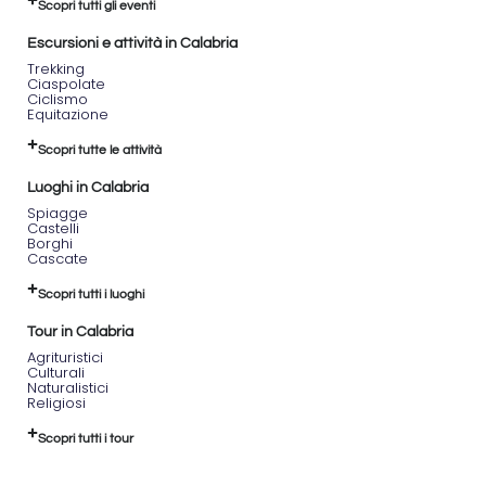
Scopri tutti gli eventi
“Shinrin
Yoku”, il
Escursioni e attività in Calabria
cosiddetto
Trekking
bagno di
Ciaspolate
foresta,
Ciclismo
che
Equitazione
valorizza
il
Scopri tutte le attività
contatto
Luoghi in Calabria
diretto
con
Spiagge
Castelli
l’ambiente
Borghi
naturale
Cascate
attraverso
i cinque
Scopri tutti i luoghi
sensi.
Tour in Calabria
Agrituristici
Culturali
Naturalistici
Religiosi
Scopri tutti i tour