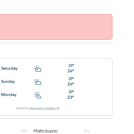
31°
Saturday
24°
31°
Sunday
24°
31°
Monday
23°
powered by
Meteometics Weather API
0%
Molto buono
0%