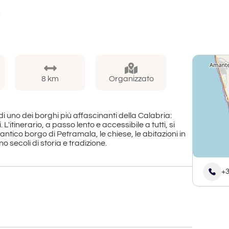
)
8 km
Organizzato
i uno dei borghi più affascinanti della Calabria:
L'itinerario, a passo lento e accessibile a tutti, si
'antico borgo di Petramala, le chiese, le abitazioni in
 secoli di storia e tradizione.
he domina la vallata, offrendo una vista suggestiva
ranzo (libera, con possibilità di ristoro o al sacco),
+3
e sorge un secondo castello di origine angioina.