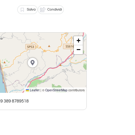
Salva
Condividi
+
−
Leaflet
|
©
OpenStreetMap
contributors
9 389 8789518