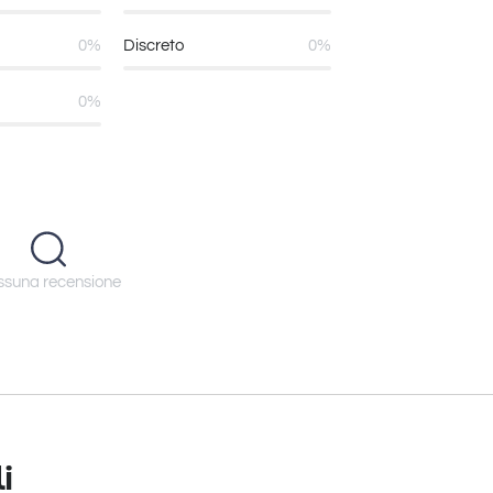
0%
Discreto
0%
0%
suna recensione
i