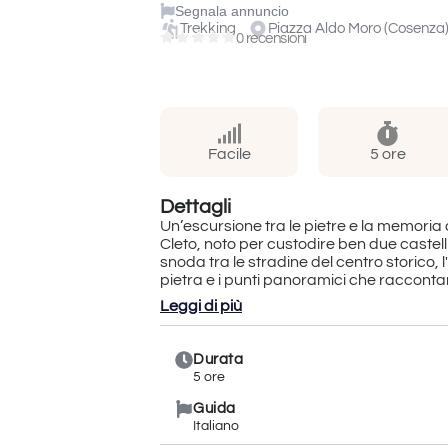
Segnala annuncio
Trekking
Piazza Aldo Moro (Cosenza
0 recensioni
Facile
5 ore
Dettagli
Un’escursione tra le pietre e la memoria d
Cleto, noto per custodire ben due castelli. 
snoda tra le stradine del centro storico, l
pietra e i punti panoramici che raccontano
Leggi di più
La camminata conduce fino al castello c
sul paesaggio circostante. Dopo la pausa p
si prosegue verso il borgo di Savuto, dov
Durata
5 ore
Guida
Italiano