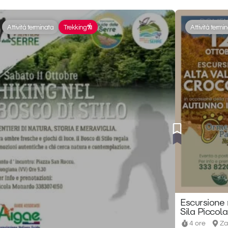
Attività terminata
Trekking
Attività termi
Escursione 
Sila Piccola
4 ore
Za