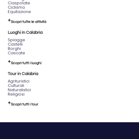
Ciaspolate
incontaminata:
Ciclismo
Ammira
Equitazione
la
varietà
Scopri tutte le attività
di
ambienti
Luoghi in Calabria
naturali,
Spiagge
dai
Castelli
boschi
Borghi
Cascate
di
faggio
Scopri tutti i luoghi
alle
zone
Tour in Calabria
umide
Agrituristici
del
Culturali
lago,
Naturalistici
ricche
Religiosi
di
flora
Scopri tutti i tour
e
fauna.
Leggenda
e
storia:
Scopri