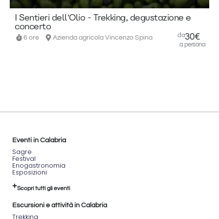
E
Percorso
ad
I Sentieri dell’Olio - Trekking, degustazione e
anello
concerto
di
da
30€
6 ore
Azienda agricola Vincenzo Spina
7
a persona
km,
facile
e
adatto
a
tutti,
che
ti
condurrà
alla
scoperta
Eventi in Calabria
del
Sagre
Castello
Festival
della
Enogastronomia
Baronessa
Esposizioni
e
del
Scopri tutti gli eventi
Lago
Escursioni e attività in Calabria
Lacina.
Natura
Trekking