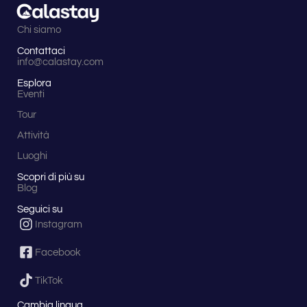
le
storie
Chi siamo
legate
al
Contattaci
castello
info@calastay.com
e
alla
Esplora
baronessa
Eventi
che
Tour
lo
abitava.
Attività
Festa
del
Luoghi
Fungo:
Scopri di più su
Dopo
Blog
l'escursione,
immergiti
Seguici su
nell'atmosfera
Instagram
della
Festa
Facebook
del
Fungo
a
TikTok
Serra
San
Cambia lingua