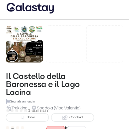
Il Castello della
Baronessa e il Lago
Lacina
Segnala annuncio
Trekking
Spadola (Vibo Valentia)
0 recensioni
Salva
Condividi
Meteo