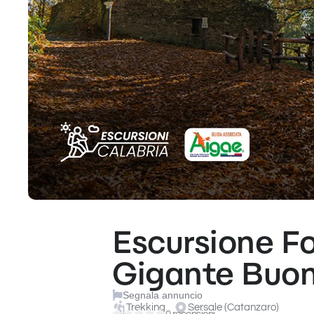
Escursione Fo
Gigante Buo
Segnala annuncio
Trekking
Sersale (Catanzaro)