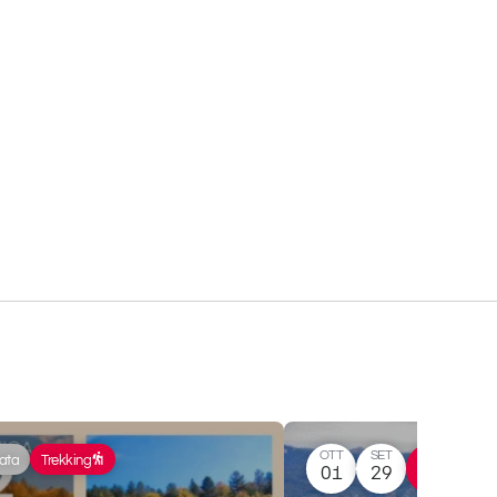
OTT
SET
nata
Trekking
Trekking
01
29