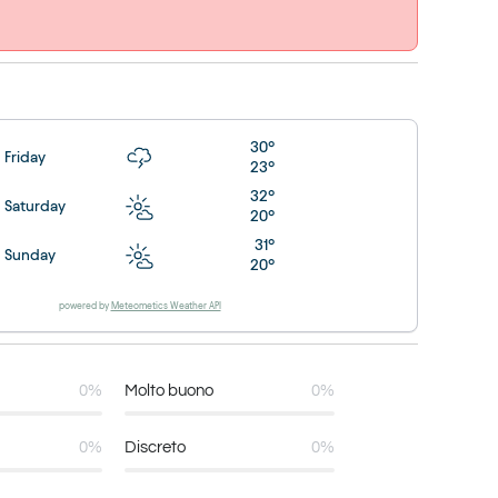
30°
Friday
23°
32°
Saturday
20°
31°
Sunday
20°
powered by
Meteometics Weather API
0%
Molto buono
0%
0%
Discreto
0%