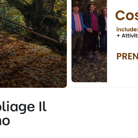
liage Il
no