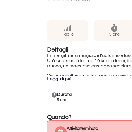
0 recensioni
Facile
5 ore
Dettagli
Immergiti nella magia dell'autunno e lasci
Un'escursione di circa 10 km tra lecci, f
Buono, un maestoso castagno secolare che
Visiterai inoltre un antico pastillaro rest
Leggi di più
lavorazione delle castagne.
Durata
5 ore
Quando?
Attività terminata