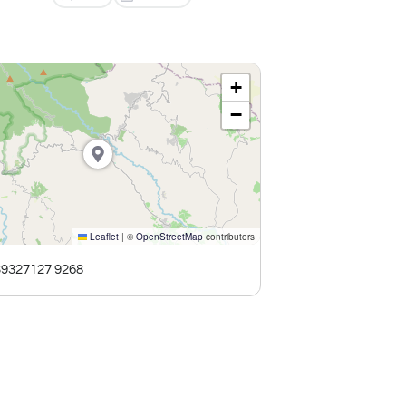
+
−
Leaflet
|
©
OpenStreetMap
contributors
39327127 9268