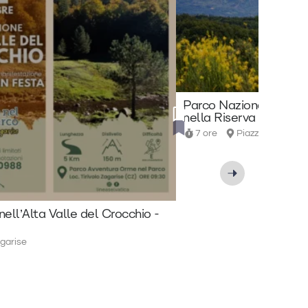
Parco Nazionale del Po
nella Riserva Naturale
7 ore
Piazza Aldo Mor
nell’Alta Valle del Crocchio -
garise