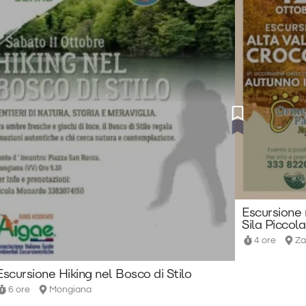
Escursione 
Sila Piccola
4 ore
Za
Escursione Hiking nel Bosco di Stilo
6 ore
Mongiana