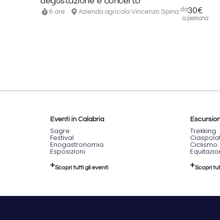
degustazione e concerto
da
30€
6 ore
Azienda agricola Vincenzo Spina
a persona
Eventi in Calabria
Escursioni
Sagre
Trekking
Festival
Ciaspola
Enogastronomia
Ciclismo
Esposizioni
Equitazi
Scopri tutti gli eventi
Scopri tut