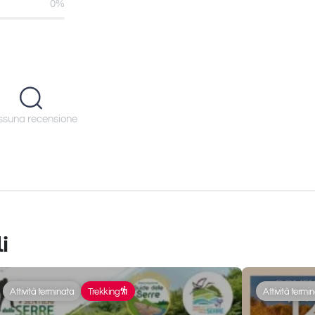
0%
suna recensione
i
Attività terminata
Trekking
Attività termi