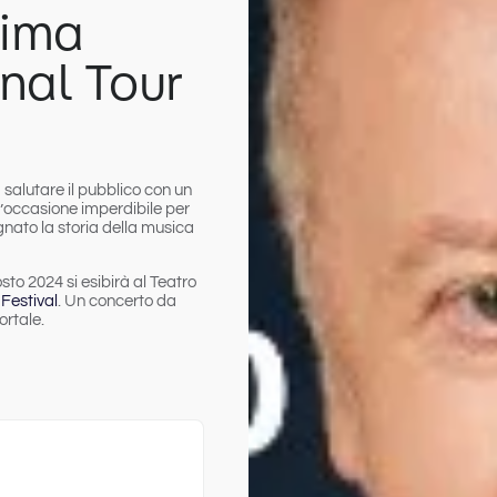
tima
nal Tour
salutare il pubblico con un
Un’occasione imperdibile per
gnato la storia della musica
sto 2024 si esibirà al Teatro
Festival
. Un concerto da
ortale.