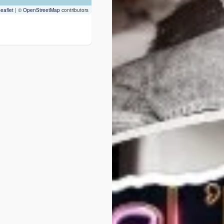
eaflet
|
©
OpenStreetMap
contributors