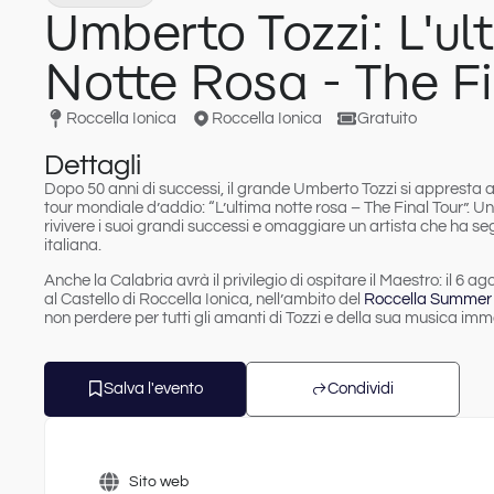
Umberto Tozzi: L'ul
Notte Rosa - The Fi
Roccella Ionica
Roccella Ionica
Gratuito
Dettagli
Dopo 50 anni di successi,
il grande Umberto Tozzi si appresta a 
tour mondiale d’addio
: “L’ultima notte rosa – The Final Tour”. 
rivivere i suoi grandi successi e omaggiare un artista che ha se
italiana.
Anche la Calabria avrà il privilegio di ospitare il Maestro: il
6 ago
al Castello di Roccella Ionica
, nell’ambito del
Roccella Summer 
non perdere per tutti gli amanti di Tozzi e della sua musica imm
Salva l'evento
Condividi
Sito web