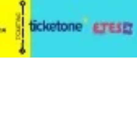
inal Tour
ato
Musica
Evento terminato
Musica