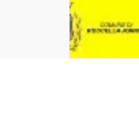
zzi: L'ultima Notte Rosa - The F
Evento terminato
Musica
Evento termin