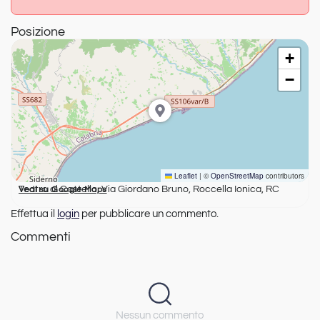
Posizione
+
−
Leaflet
|
©
OpenStreetMap
contributors
Teatro al Castello, Via Giordano Bruno, Roccella Ionica, RC
Vedi su Google Maps
Effettua il
login
per pubblicare un commento.
Commenti
Nessun commento