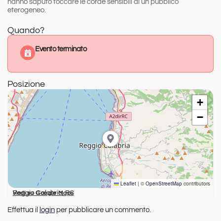
hanno saputo toccare le corde sensibili di un pubblico
eterogeneo.
Quando?
Evento terminato
Posizione
+
−
Leaflet
|
©
OpenStreetMap
contributors
Reggio Calabria, RC
Vedi su Google Maps
Effettua il
login
per pubblicare un commento.