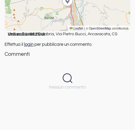
Leaflet
|
©
OpenStreetMap
contributors
Università della Calabria, Via Pietro Bucci, Arcavacata, CS
Vedi su Google Maps
Effettua il
login
per pubblicare un commento.
Commenti
Nessun commento