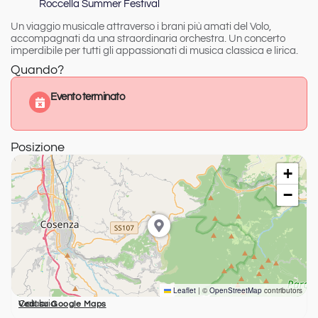
Roccella Summer Festival
Un viaggio musicale attraverso i brani più amati del Volo,
accompagnati da una straordinaria orchestra.
Un concerto
imperdibile per tutti gli appassionati di musica classica e lirica.
Quando?
Evento terminato
Posizione
+
−
Leaflet
|
©
OpenStreetMap
contributors
Calabria
Vedi su Google Maps