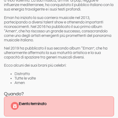
a Vibo Valentia. La sua musica, un mix di
pop, reggae e
influenze mediterranee
, ha conquistato il pubblico italiano con la
sua energia travolgente e i suoi testi profondi.
Eman ha iniziato la sua carriera musicale nel 2013,
partecipando a diversi talent show e ottenendo importanti
riconoscimenti. Nel 2016 ha pubblicato il suo primo album
“Amen”
, che ha riscosso un grande successo, consacrandolo
come uno degli artisti emergenti più promettenti del panorama
musicale italiano.
Nel 2019 ha pubblicato il suo secondo album
“Eman”
, che ha
ulteriormente affermato la sua maturità artistica e la sua
capacità di spaziare tra generi musicali diversi.
Ecco alcuni dei suoi brani più celebri:
Distratto
Tutte le volte
Amen
Quando?
Evento terminato