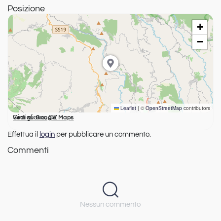
Posizione
+
−
Leaflet
|
©
OpenStreetMap
contributors
Gimigliano, CZ
Vedi su Google Maps
Effettua il
login
per pubblicare un commento.
Commenti
Nessun commento