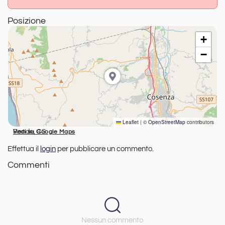
Posizione
+
−
Leaflet
|
©
OpenStreetMap
contributors
Rende, CS
Vedi su Google Maps
Effettua il
login
per pubblicare un commento.
Commenti
Nessun commento