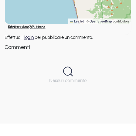
Leaflet
|
©
OpenStreetMap
contributors
Diamante, CS
Vedi su Google Maps
Effettua il
login
per pubblicare un commento.
Commenti
Nessun commento