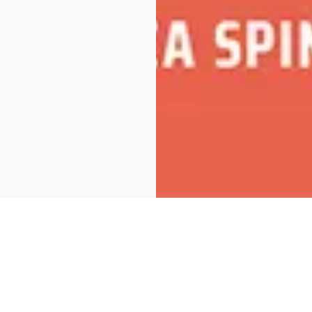
 Dargen D'Amico
Evento terminato
Musica
Evento termin