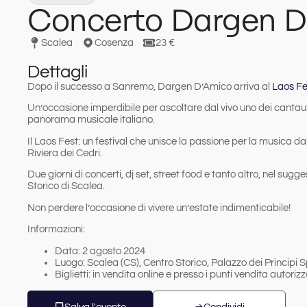
Concerto Dargen D
Scalea
Cosenza
23 €
Dettagli
Dopo il successo a Sanremo,
Dargen D’Amico
arriva al
Laos Fe
Un’occasione imperdibile per ascoltare dal vivo uno dei cantautori
panorama musicale italiano.
Il Laos Fest:
un festival che unisce la passione per la musica dal
Riviera dei Cedri.
Due giorni di concerti, dj set, street food e tanto altro, nel sugg
Storico di Scalea.
Non perdere l’occasione di vivere un’estate indimenticabile!
Informazioni:
Data:
2 agosto 2024
Luogo:
Scalea (CS), Centro Storico, Palazzo dei Principi Sp
Biglietti:
in vendita online e presso i punti vendita autorizz