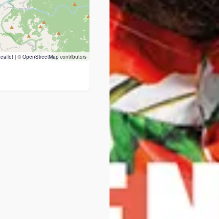
eaflet
|
©
OpenStreetMap
contributors