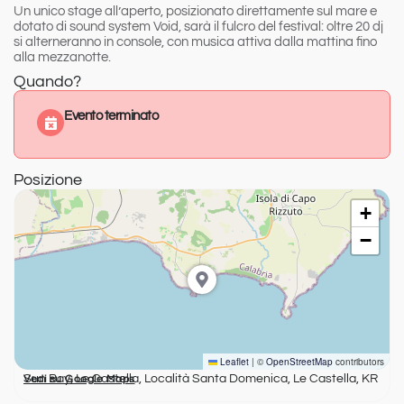
Un unico stage all’aperto, posizionato direttamente sul mare e
dotato di sound system Void, sarà il fulcro del festival: oltre 20 dj
si alterneranno in console, con musica attiva dalla mattina fino
alla mezzanotte.
Quando?
Evento terminato
Posizione
+
−
Leaflet
|
©
OpenStreetMap
contributors
Sun Bay, Le Castella, Località Santa Domenica, Le Castella, KR
Vedi su Google Maps