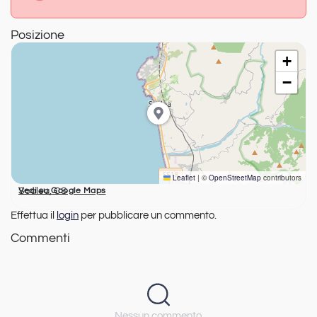
Posizione
+
−
Leaflet
|
©
OpenStreetMap
contributors
Scalea, CS
Vedi su Google Maps
Effettua il
login
per pubblicare un commento.
Commenti
Nessun commento