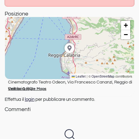
Posizione
+
−
Leaflet
|
©
OpenStreetMap
contributors
Cinematografo Teatro Odeon, Via Francesco Cananzi, Reggio di
Calabria, RC
Vedi su Google Maps
Effettua il
login
per pubblicare un commento.
Commenti