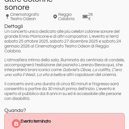
sonore
Cinematografo
Reggio
26
Teatro Odeon
Calabria
€
Dettagli
Un concerto unico dedicato alle più celebri colonne sonore del
grande Ennio Morricone e di altri compositori. L’evento si terrà
sabato
25 ottobre 2025
, sabato
27 dicembre 2025
e sabato
24
gennaio 2026
al Cinematografo Teatro Odeon di
Reggio
Calabria
.
L’atmosfera intima della sala, illuminata da centinaia di candele,
accompagnerà l’esibizione del pianista Lorenzo Bevacqua, che
interpreterà brani iconici come
Gabriel’s Oboe
,
La califfa
,
C’era
una volta il West
,
La vita è bella
e altri capolavori del cinema.
Il concerto avrà una durata di circa 60 minuti e l’ingresso sarà
consentito a partire da 30 minuti prima dell’inizio. L’evento è
aperto al pubblico dai 8 anni in su ed è accessibile alle persone
con disabilità.
Quando?
Evento terminato