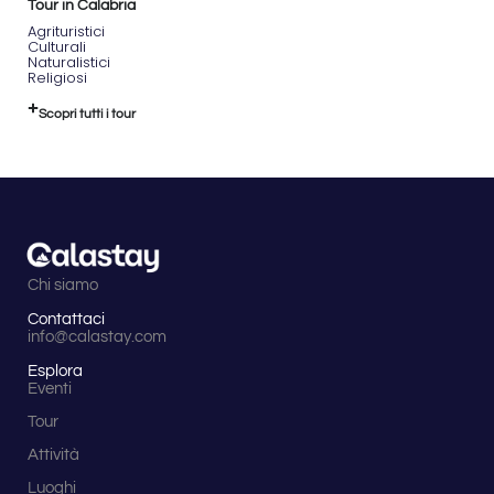
Tour in Calabria
Agrituristici
Culturali
Naturalistici
Religiosi
Scopri tutti i tour
Chi siamo
Contattaci
info@calastay.com
Esplora
Eventi
Tour
Attività
Luoghi