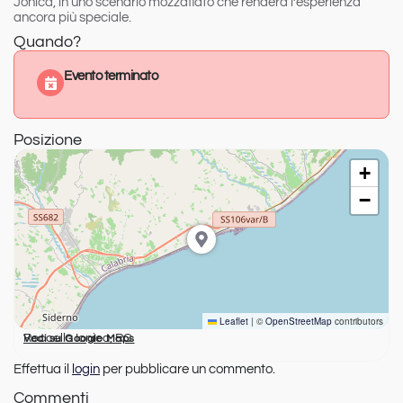
Jonica, in uno scenario mozzafiato che renderà l’esperienza
ancora più speciale.
Quando?
Evento terminato
Posizione
+
−
Leaflet
|
©
OpenStreetMap
contributors
Roccella Ionica, RC
Vedi su Google Maps
Effettua il
login
per pubblicare un commento.
Commenti