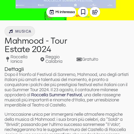
Mi interessa
MUSICA
Mahmood - Tour
Estate 2024
Roccella
Reggio
Gratuito
Ionica
Calabria
Dettagli
Dopo il trionfo al Festival di Sanremo,
Mahmood
, uno degli artisti
italiani più amati e talentuosi del momento, è pronto a
conquistare i palchi dei più prestigiosi festival estivi italiani con il
suo
Summer Tour 2024
. Il 23 agosto, il cantautore milanese
approderà al
Roccella Summer Festival
, una delle rassegne
musicali più importanti e rinomate d’Italia, per un’esibizione
imperdibile al
Teatro al Castello
.
Un’occasione unica per immergersi nelle atmosfere magiche
della musica di Mahmood:
i suoi brani più celebri, da “Soldi” a
“Brividi”, passando per l’ultimo successo sanremese “Il Volo”,
riecheggeranno tra le suggestive mura del Castello di Roccella