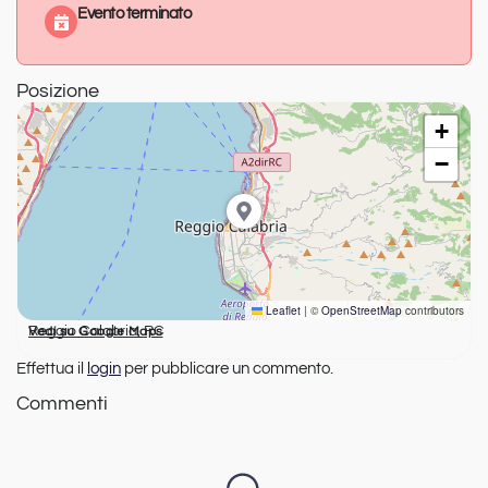
Evento terminato
Posizione
+
−
Leaflet
|
©
OpenStreetMap
contributors
Reggio Calabria, RC
Vedi su Google Maps
Effettua il
login
per pubblicare un commento.
Commenti