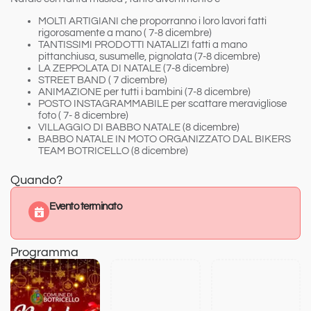
MOLTI
ARTIGIANI
che proporranno i loro lavori fatti
rigorosamente a mano (
7-8 dicembre
)
TANTISSIMI
PRODOTTI NATALIZI
fatti a mano
pittanchiusa, susumelle, pignolata (
7-8 dicembre
)
LA
ZEPPOLATA DI NATALE
(
7-8 dicembre
)
STREET BAND
(
7 dicembre
)
ANIMAZIONE
per tutti i bambini (
7-8 dicembre
)
POSTO INSTAGRAMMABILE
per scattare meravigliose
foto (
7- 8 dicembre
)
VILLAGGIO DI BABBO NATALE
(
8 dicembre
)
B
ABBO NATALE IN MOTO
ORGANIZZATO DAL BIKERS
TEAM BOTRICELLO (
8 dicembre
)
Quando?
Evento terminato
Programma