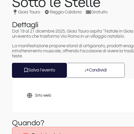
Sotto le Stelle
Gioia Tauro
Reggio Calabria
Gratuito
Dettagli
Dal 19 al 21 dicembre 2025
,
Gioia Tauro
ospita “
Natale in Gioia 
un evento che trasforma Via Roma in un villaggio natalizio.
La manifestazione propone
stand di artigianato
,
prodotti enog
intrattenimento musicale, offrendo l’occasione di vivere la tradi
feste.
Salva l'evento
Condividi
Sito web
Quando?