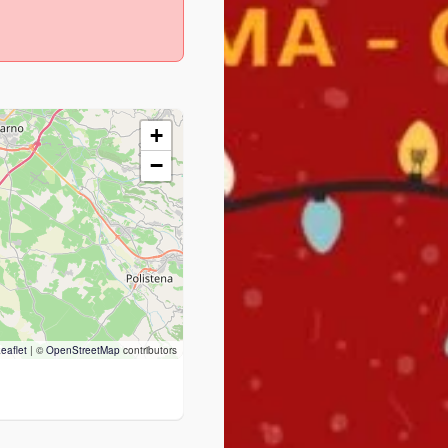
+
−
eaflet
|
©
OpenStreetMap
contributors