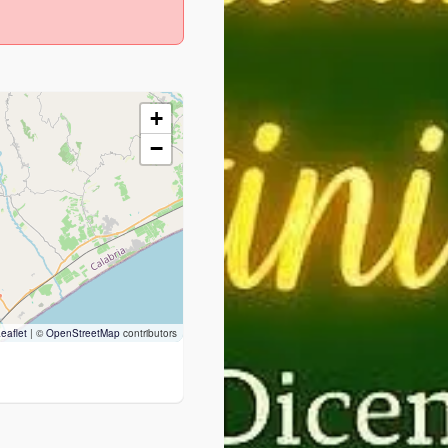
+
−
eaflet
|
©
OpenStreetMap
contributors