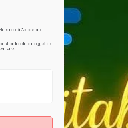
 Mancuso
di
Catanzaro
duttori locali, con oggetti e
rritorio.