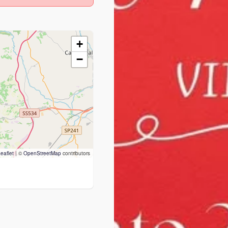
+
−
eaflet
|
©
OpenStreetMap
contributors