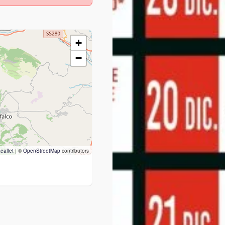
+
−
eaflet
|
©
OpenStreetMap
contributors