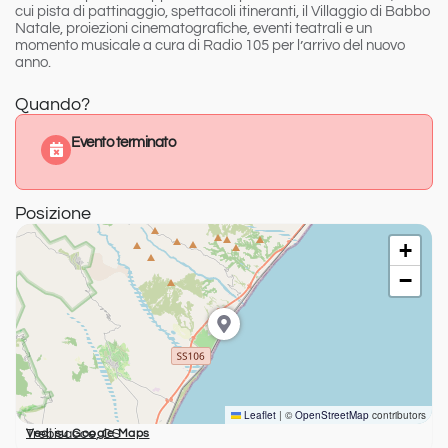
cui pista di pattinaggio, spettacoli itineranti, il Villaggio di Babbo
Natale, proiezioni cinematografiche, eventi teatrali e un
momento musicale a cura di Radio 105 per l’arrivo del nuovo
anno.
Quando?
Evento terminato
Posizione
+
−
Leaflet
|
©
OpenStreetMap
contributors
Trebisacce, CS
Vedi su Google Maps