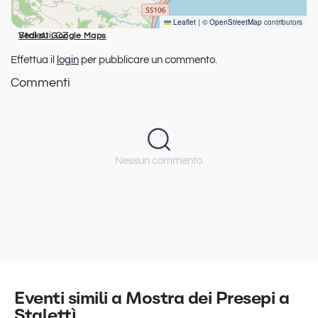
Leaflet
|
©
OpenStreetMap
contributors
Stalettì, CZ
Vedi su Google Maps
Effettua il
login
per pubblicare un commento.
Commenti
Nessun commento
Eventi simili a Mostra dei Presepi a
Stalettì