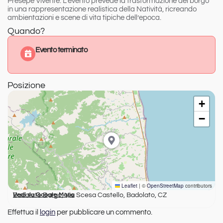
Presepe Vivente
. L’evento prevede la trasformazione del borgo
in una rappresentazione realistica della Natività, ricreando
ambientazioni e scene di vita tipiche dell’epoca.
Quando?
Evento terminato
Posizione
+
−
Leaflet
|
©
OpenStreetMap
contributors
Badolato Borgo, Via Scesa Castello, Badolato, CZ
Vedi su Google Maps
Effettua il
login
per pubblicare un commento.