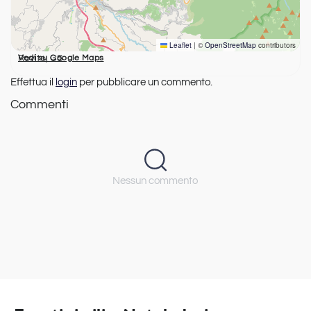
Leaflet
|
©
OpenStreetMap
contributors
Rovito, CS
Vedi su Google Maps
Effettua il
login
per pubblicare un commento.
Commenti
Nessun commento