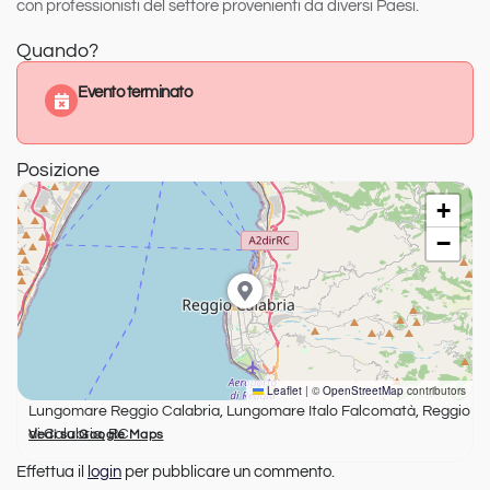
con professionisti del settore provenienti da diversi Paesi.
Quando?
Evento terminato
Posizione
+
−
Leaflet
|
©
OpenStreetMap
contributors
Lungomare Reggio Calabria, Lungomare Italo Falcomatà, Reggio
di Calabria, RC
Vedi su Google Maps
Effettua il
login
per pubblicare un commento.