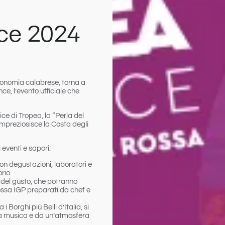
nce 2024
ronomia calabrese, torna a
nce
, l’evento ufficiale che
ce di Tropea, la “Perla del
 impreziosisce la
Costa degli
eventi e sapori:
con degustazioni, laboratori e
rio.
ti del gusto, che potranno
ossa IGP preparati da chef e
 i Borghi più Belli d’Italia, si
da musica e da un’atmosfera