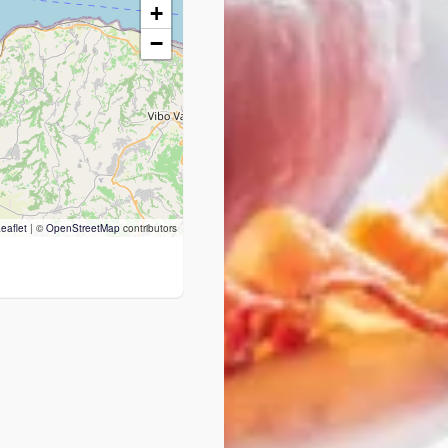
+
−
eaflet
|
©
OpenStreetMap
contributors