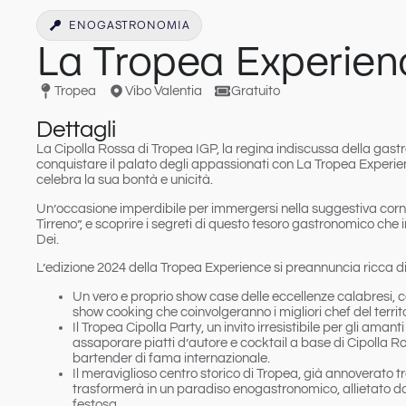
ENOGASTRONOMIA
La Tropea Experie
Tropea
Vibo Valentia
Gratuito
Dettagli
La Cipolla Rossa di Tropea IGP,
la regina indiscussa della gast
conquistare il palato degli appassionati con
La Tropea Experie
celebra la sua bontà e unicità.
Un’occasione imperdibile per immergersi
nella suggestiva corni
Tirreno”, e scoprire i segreti di questo tesoro gastronomico che
Dei
.
L’edizione 2024
della Tropea Experience si preannuncia ricca di 
Un
vero e proprio
show case
delle
eccellenze
calabresi
, 
show cooking che coinvolgeranno i migliori chef del territo
Il
Tropea
Cipolla
Party
, un invito irresistibile per gli aman
assaporare piatti d’autore e cocktail a base di Cipolla R
bartender di fama internazionale.
Il
meraviglioso
centro
storico
di
Tropea
, già annoverato tra
trasformerà in un paradiso enogastronomico, allietato 
festosa.