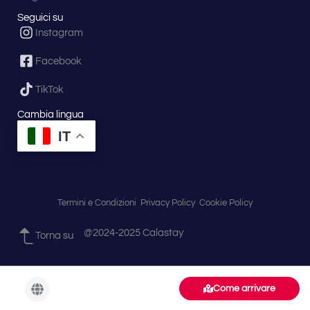
Seguici su
Instagram
Facebook
TikTok
Cambia lingua
IT
Termini e Condizioni
Privacy Policy
Cookie Policy
@2024-2025 Calastay
Torna su
Come arrivare
Esplora
Pubblica
Registrati