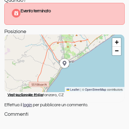
Quando?
Evento terminato
Posizione
+
−
Leaflet
|
©
OpenStreetMap
contributors
Via Nazionale, 6, Catanzaro, CZ
Vedi su Google Maps
Effettua il
login
per pubblicare un commento.
Commenti