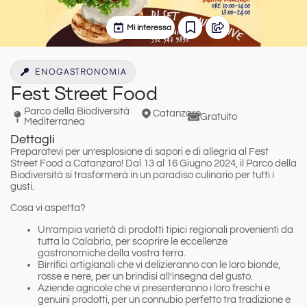
Mi interessa
ENOGASTRONOMIA
Fest Street Food
Parco della Biodiversità
Catanzaro
Gratuito
Mediterranea
Dettagli
Preparatevi per un’esplosione di sapori e di allegria al
Fest
Street Food
a Catanzaro! Dal
13 al 16 Giugno 2024
, il
Parco della
Biodiversità
si trasformerà in un paradiso culinario per tutti i
gusti.
Cosa vi aspetta?
Un’ampia varietà di
prodotti tipici regionali
provenienti da
tutta la Calabria, per scoprire le eccellenze
gastronomiche della vostra terra.
Birrifici artigianali
che vi delizieranno con le loro bionde,
rosse e nere, per un brindisi all’insegna del gusto.
Aziende agricole
che vi presenteranno i loro freschi e
genuini prodotti, per un connubio perfetto tra tradizione e