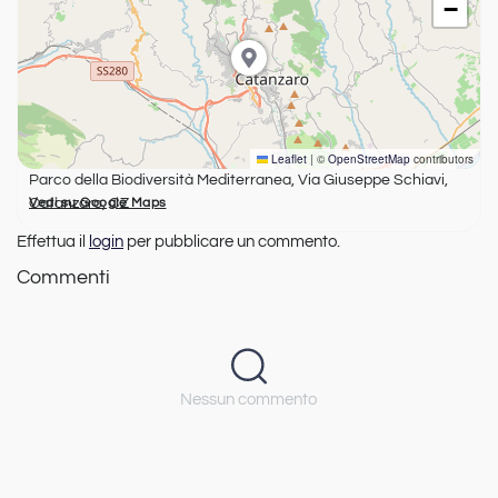
−
Leaflet
|
©
OpenStreetMap
contributors
Parco della Biodiversità Mediterranea, Via Giuseppe Schiavi,
Catanzaro, CZ
Vedi su Google Maps
Effettua il
login
per pubblicare un commento.
Commenti
Nessun commento